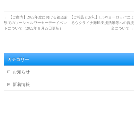
←
【ご案内】2022年度における都道府
【ご報告とお礼】IFSWヨーロッパによ
県でのソーシャルワーカーデーイベン
るウクライナ難民支援活動等への義援
トについて（2022年９月29日更新）
金について
→
カテゴリー
お知らせ
新着情報