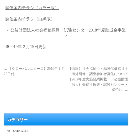
開催案内チラシ（カラー版）
開催案内チラシ（白黒版）
＜公益財団法人社会福祉振興・試験センター2018年度助成金事業
＞
※2019年２月15日更新
←
【グローバルニュース】2019年１月
【情報】社会福祉士・精神保健福祉士
28日付
海外研修・調査参加者募集について
［2019年度実施要綱掲載］（公益財団
法人社会福祉振興・試験センター・
02/04）
→
カテゴリー
お知らせ