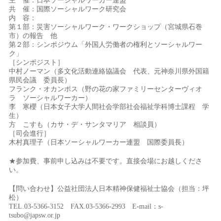
主 催：日本ソーシャルワーカー連盟
共 催：国際ソーシャルワーク研究会
内 容：
第１部：災害ソーシャルワーク・ワークショップ（宮城県石巻
市）の報告 他
第２部：シンポジウム「外国人労働者の権利とソーシャルワー
ク」
［シンポジスト］
中村ノーマン（多文化活動連絡協議会 代表、元神奈川県外国籍
県民会議 委員長）
フランク・オカンポス（野の花の家ファミリーセンターヴィオ
ラ ソーシャルワーカー）
李 寒櫻（日本女子大学人間社会学部社会福祉学科博士課程 学
生）
方 こすも（カサ・デ・サンタマリア 相談員）
［司会進行］
木村真理子（日本ソーシャルワーカー連盟 国際委員長）
★参加費、事前申し込みは不要です。直接会場にお越しくださ
い。
【問い合わせ】公益社団法人日本精神保健福祉士協会（担当：坪
松）
TEL.03-5366-3152 FAX.03-5366-2993 E-mail：s-
tsubo@japsw.or.jp