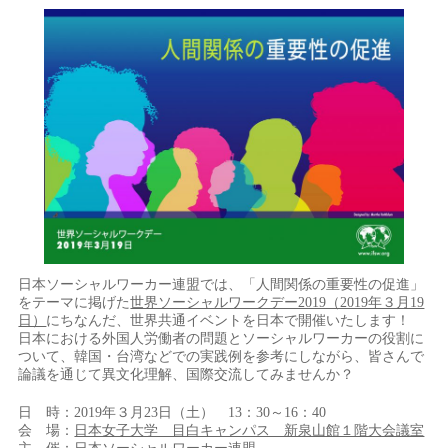
日本ソーシャルワーカー連盟では、「人間関係の重要性の促進」
をテーマに掲げた
世界ソーシャルワークデー2019（2019年３月19
日）
にちなんだ、世界共通イベントを日本で開催いたします！
日本における外国人労働者の問題とソーシャルワーカーの役割に
ついて、韓国・台湾などでの実践例を参考にしながら、皆さんで
論議を通じて異文化理解、国際交流してみませんか？
日 時：2019年３月23日（土） 13：30～16：40
会 場：
日本女子大学 目白キャンパス 新泉山館１階大会議室